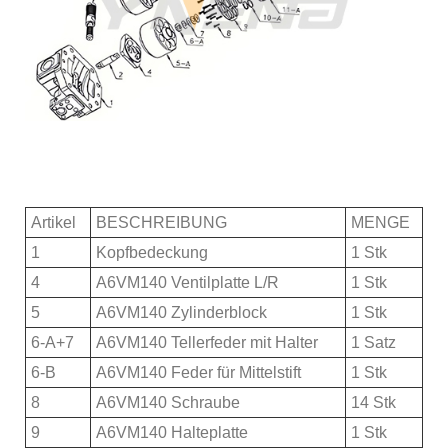
Artikel
BESCHREIBUNG
MENGE
1
Kopfbedeckung
1 Stk
4
A6VM140 Ventilplatte L/R
1 Stk
5
A6VM140 Zylinderblock
1 Stk
6-A+7
A6VM140 Tellerfeder mit Halter
1 Satz
6-B
A6VM140 Feder für Mittelstift
1 Stk
8
A6VM140 Schraube
14 Stk
9
A6VM140 Halteplatte
1 Stk