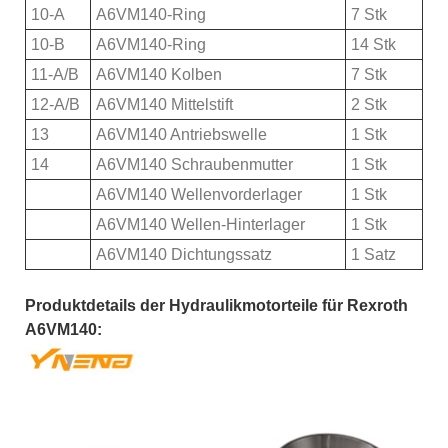
10-A
A6VM140-Ring
7 Stk
10-B
A6VM140-Ring
14 Stk
11-A/B
A6VM140 Kolben
7 Stk
12-A/B
A6VM140 Mittelstift
2 Stk
13
A6VM140 Antriebswelle
1 Stk
14
A6VM140 Schraubenmutter
1 Stk
A6VM140 Wellenvorderlager
1 Stk
A6VM140 Wellen-Hinterlager
1 Stk
A6VM140 Dichtungssatz
1 Satz
Produktdetails der Hydraulikmotorteile für Rexroth
A6VM140: